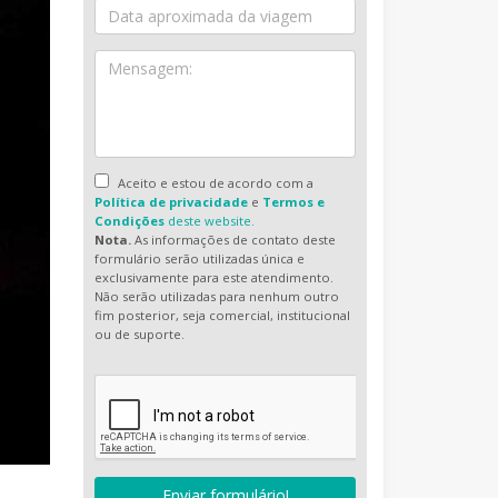
Aceito e estou de acordo com a
Política de privacidade
e
Termos e
Condições
deste website.
Nota.
As informações de contato deste
formulário serão utilizadas única e
exclusivamente para este atendimento.
Não serão utilizadas para nenhum outro
fim posterior, seja comercial, institucional
ou de suporte.
Enviar formulário!