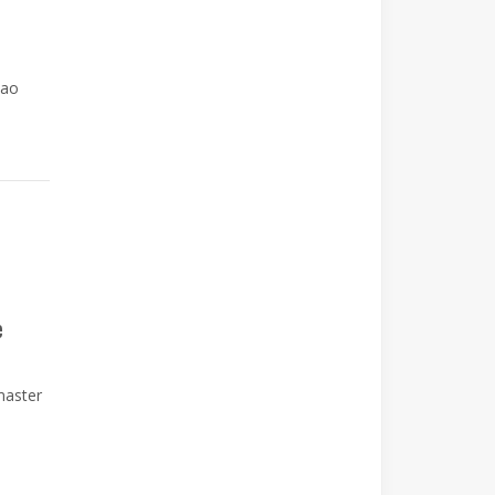
 ao
e
master