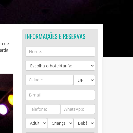
INFORMAÇÕES E RESERVAS
em de
uarda