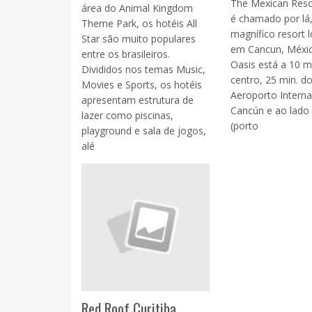
The Mexican Reso
área do Animal Kingdom
é chamado por lá
Theme Park, os hotéis All
magnífico resort l
Star são muito populares
em Cancun, Méxic
entre os brasileiros.
Oasis está a 10 m
Divididos nos temas Music,
centro, 25 min. d
Movies e Sports, os hotéis
Aeroporto Interna
apresentam estrutura de
Cancún e ao lado 
lazer como piscinas,
(porto
playground e sala de jogos,
alé
Red Roof Curitiba