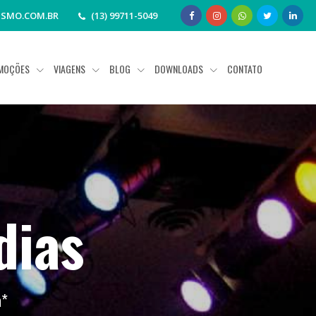
ISMO.COM.BR
(13) 99711-5049
MOÇÕES
VIAGENS
BLOG
DOWNLOADS
CONTATO
dias
a
*