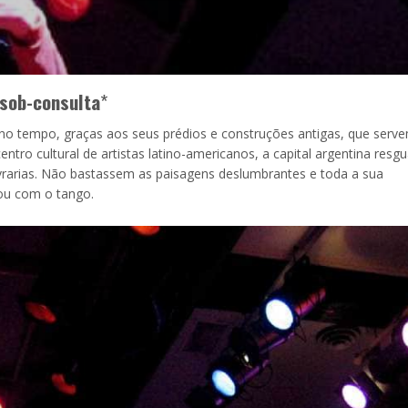
sob-consulta
*
no tempo, graças aos seus prédios e construções antigas, que serv
ntro cultural de artistas latino-americanos, a capital argentina resg
ivrarias. Não bastassem as paisagens deslumbrantes e toda a sua
eou com o tango.