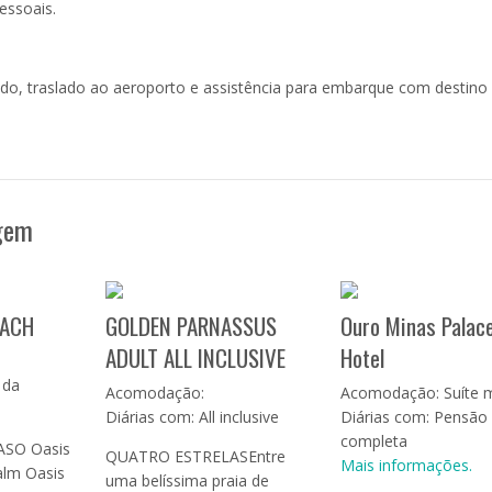
essoais.
do, traslado ao aeroporto e assistência para embarque com destino
agem
EACH
GOLDEN PARNASSUS
Ouro Minas Palac
ADULT ALL INCLUSIVE
Hotel
 da
Acomodação:
Acomodação: Suíte 
Diárias com: All inclusive
Diárias com: Pensão
completa
SO Oasis
QUATRO ESTRELASEntre
Mais informações.
lm Oasis
uma belíssima praia de