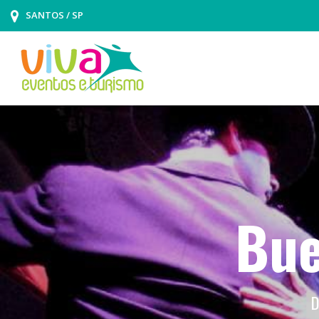
SANTOS / SP
Bue
D