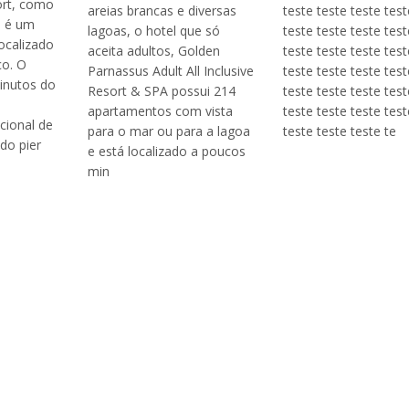
rt, como
areias brancas e diversas
teste teste teste test
, é um
lagoas, o hotel que só
teste teste teste test
ocalizado
aceita adultos, Golden
teste teste teste test
o. O
Parnassus Adult All Inclusive
teste teste teste test
inutos do
Resort & SPA possui 214
teste teste teste test
o
apartamentos com vista
teste teste teste test
cional de
para o mar ou para a lagoa
teste teste teste te
do pier
e está localizado a poucos
min