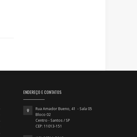
ENDEREÇO E CONTATOS
Rua Amador Bueno, 41 - Sala 05
Bloco 02
Centro - Santos / SP
CEP: 11013-151